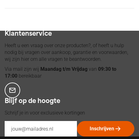
Voor 14:00 besteld, verzonden op dinsdag t/m vrijdag
Klantenservice
Heeft u een vraag over onze producten?, of heeft u hulp
nodig bij vragen over aankoop, garantie en voorwaarden,
wij zijn hier om alle vragen te beantwoorden.
Via mail zijn wij
Maandag t/m Vrijdag
van
09:30 to
17:00
bereikbaar
Blijf op de hoogte
Schrijf je in voor exclusieve kortingen
Inschrijven