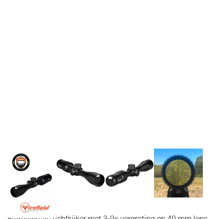
Betrouwbare richtkijker met 3-9x vergroting en 40 mm lens