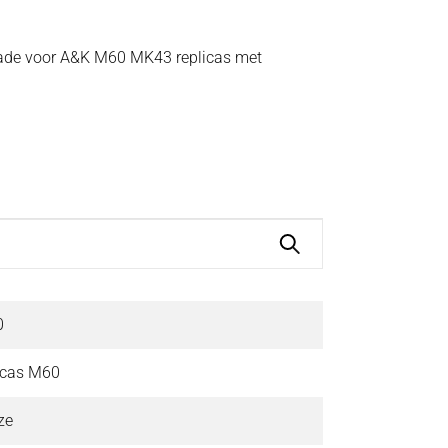
rade voor A&K M60 MK43 replicas met
0
icas M60
ze