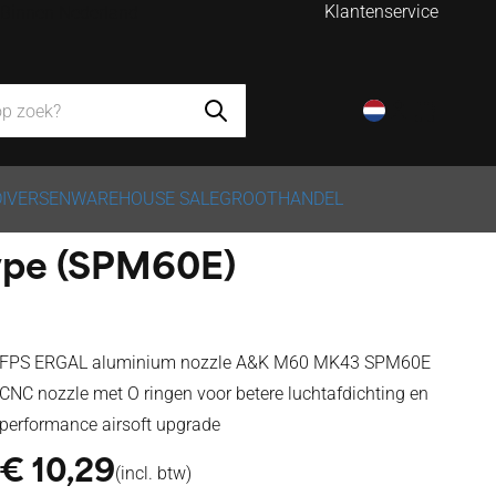
Klantenservice
- Binnen Nederland
DIVERSEN
WAREHOUSE SALE
GROOTHANDEL
ype (SPM60E)
FPS ERGAL aluminium nozzle A&K M60 MK43 SPM60E
CNC nozzle met O ringen voor betere luchtafdichting en
performance airsoft upgrade
€
10,29
(incl. btw)