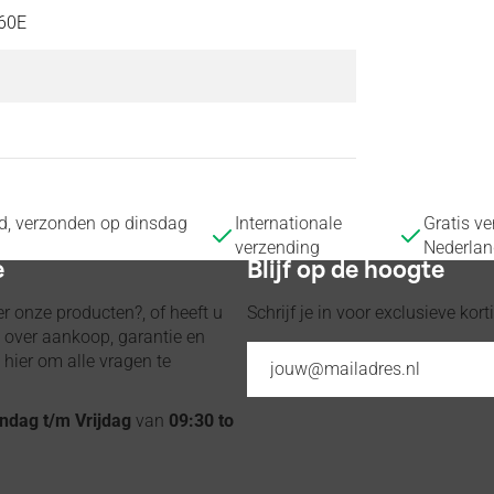
60E
ld, verzonden op dinsdag
Internationale
Gratis v
verzending
Nederlan
e
Blijf op de hoogte
r onze producten?, of heeft u
Schrijf je in voor exclusieve kor
n over aankoop, garantie en
 hier om alle vragen te
dag t/m Vrijdag
van
09:30 to