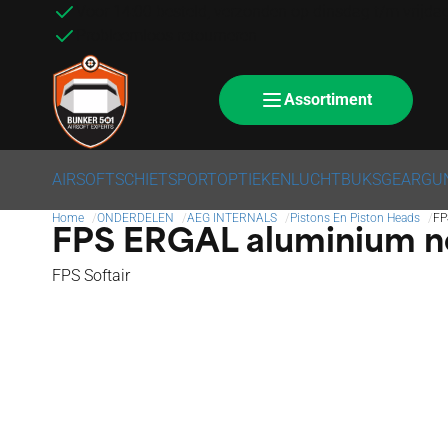
Voor 14:00 besteld, verzonden op dinsdag t/m vrijda
Probleemloos retourneren
Assortiment
AIRSOFT
SCHIETSPORT
OPTIEKEN
LUCHTBUKS
GEAR
GU
Home
ONDERDELEN
AEG INTERNALS
Pistons En Piston Heads
FP
FPS ERGAL aluminium n
FPS Softair