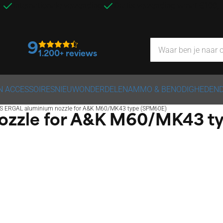
g
Internationale verzending
Gratis verzending vanaf €100,
9
1.200+ reviews
N ACCESSOIRES
NIEUW
ONDERDELEN
AMMO & BENODIGHEDEN
S ERGAL aluminium nozzle for A&K M60/MK43 type (SPM60E)
ozzle for A&K M60/MK43 t