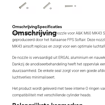
Omschrijving
Specificaties
Omschrijving
De FPS ERGAL aluminium nozzle voor A&K M60 MK43 SP
geproduceerd door het Italiaanse FPS Softair. Deze noz
MK43 airsoft replicas en zorgt voor een optimale luchtaf
De nozzle is vervaardigd uit ERGAL aluminium en nauwk
Dankzij de anodiseerbehandeling heeft het oppervlak e
duurzaamheid. De enkele seal zorgt voor een goede afdic
luchtverlies minimaliseert.
Het product wordt geleverd met twee interne O ringen van
compatibiliteit met verschillende cylinder heads.