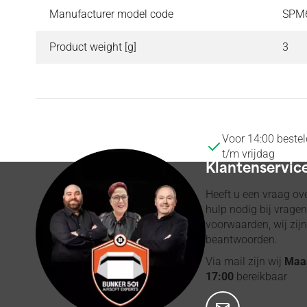
Manufacturer model code
SPM
Product weight [g]
3
Voor 14:00 beste
t/m vrijdag
Klantenservic
Heeft u een vraag ove
hulp nodig bij vrage
voorwaarden, wij zijn
beantwoorden.
Via mail zijn wij
Maan
17:00
bereikbaar