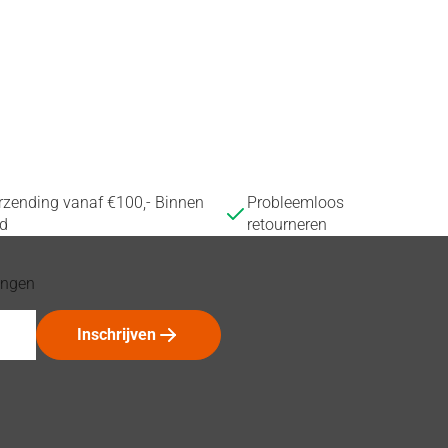
erzending vanaf €100,- Binnen
Probleemloos
d
retourneren
tingen
Inschrijven