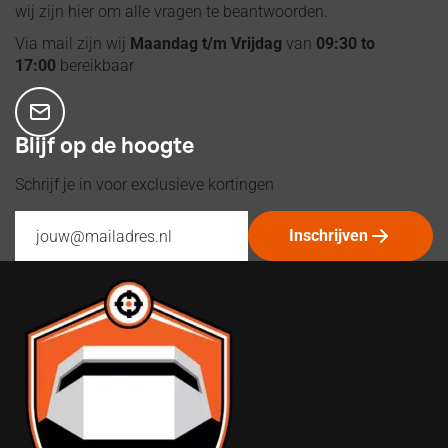
wij zijn hier om alle vragen te beantwoorden.
Via mail zijn wij
Maandag t/m Vrijdag
van
09:30 to
17:00
bereikbaar
Blijf op de hoogte
Schrijf je in voor exclusieve kortingen
Inschrijven