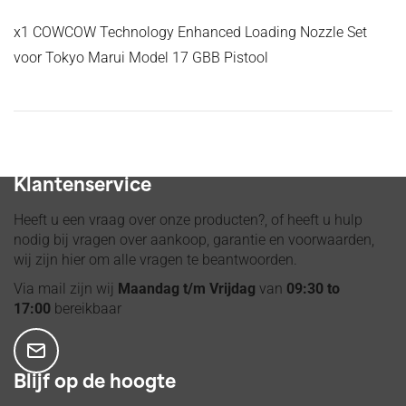
x1 COWCOW Technology Enhanced Loading Nozzle Set
voor Tokyo Marui Model 17 GBB Pistool
Voor 14:00 besteld, verzonden op dinsdag t/m vrijdag
Klantenservice
Heeft u een vraag over onze producten?, of heeft u hulp
nodig bij vragen over aankoop, garantie en voorwaarden,
wij zijn hier om alle vragen te beantwoorden.
Via mail zijn wij
Maandag t/m Vrijdag
van
09:30 to
17:00
bereikbaar
Blijf op de hoogte