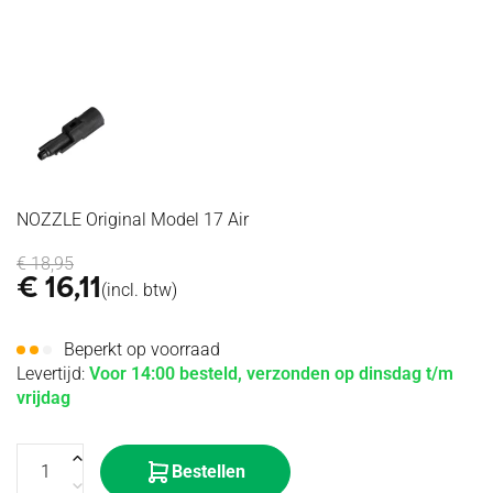
416
Cal
Diversen
WIRES
IRON
Motoren
TOY
RECEIVERS
Radios &
SCAR
SIGHTS
Triggers
GUNS
Headsets
STOCKS
SPOTTING
MOSFET's
GRANATEN
CONVERSION
SCOPES
& ETU's
HISTORICAL
KITS
BINOCULARS
Spring
Specna
BIPODS
DIVERSEN
Guides
Arms
TRIPODS
Springs
GRIPS
Nozzle
DIVERSEN
NOZZLE Original Model 17 Air
€
18,95
€
16,11
(incl. btw)
Beperkt op voorraad
Levertijd:
Voor 14:00 besteld, verzonden op dinsdag t/m
vrijdag
Bestellen