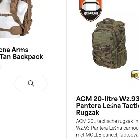
cna Arms
l Tan Backpack
d
ACM 20-litre Wz.9
Pantera Leśna Tacti
Rugzak
ACM 20L tactische rugzak in
Wz.93 Pantera Leśna camou
met MOLLE-paneel, laptopva