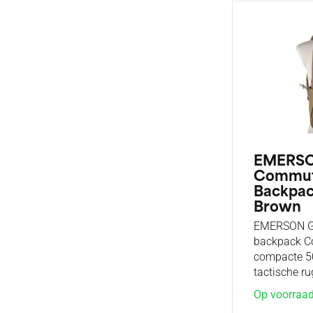
EMERSO
Commut
Backpac
Brown
EMERSON G
backpack C
compacte 5
tactische r
Op voorraa