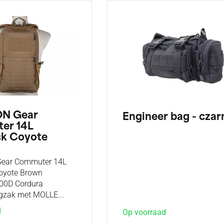
N Gear
Engineer bag - czar
er 14L
k Coyote
ear Commuter 14L
oyote Brown
00D Cordura
ugzak met MOLLE...
d
Op voorraad