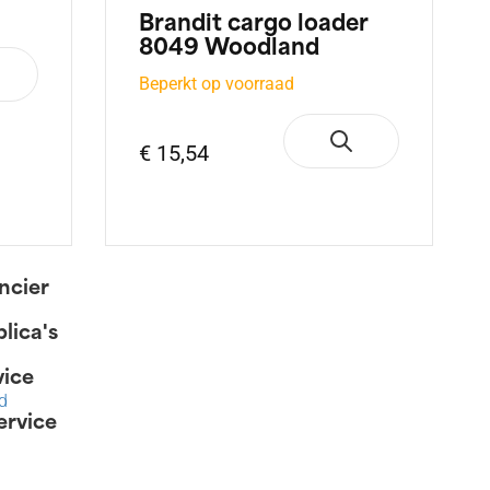
Brandit cargo loader
8049 Woodland
Beperkt op voorraad
€ 15,54
ancier
lica's
vice
d
ervice