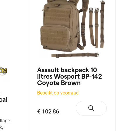
Assault backpack 10
litres Wosport BP-142
Coyote Brown
Beperkt op voorraad
3
cal
€ 102,86
flage
k,