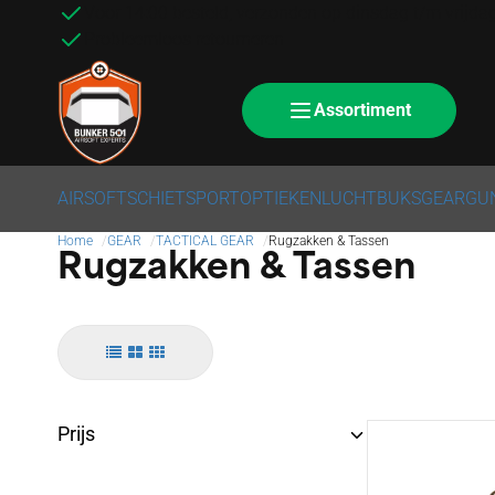
Voor 14:00 besteld, verzonden op dinsdag t/m vrijda
Probleemloos retourneren
Assortiment
AIRSOFT
SCHIETSPORT
OPTIEKEN
LUCHTBUKS
GEAR
GU
Home
GEAR
TACTICAL GEAR
Rugzakken & Tassen
Rugzakken & Tassen
Prijs