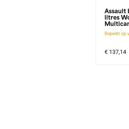
Assault
litres W
Multica
Beperkt op 
€ 137,14