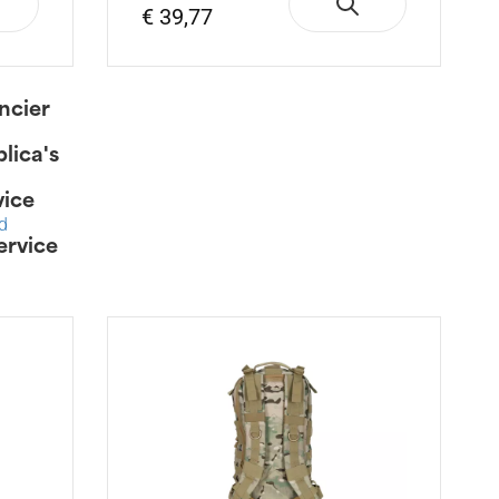
€ 39,77
ancier
lica's
vice
d
ervice