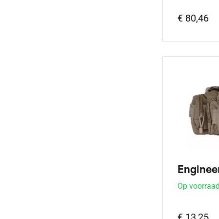
€ 80,46
Engineer
Op voorraa
€ 13,25