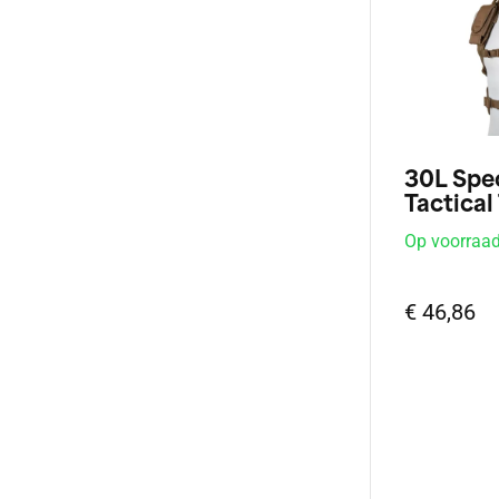
30L Spe
Tactica
Op voorraa
€ 46,86