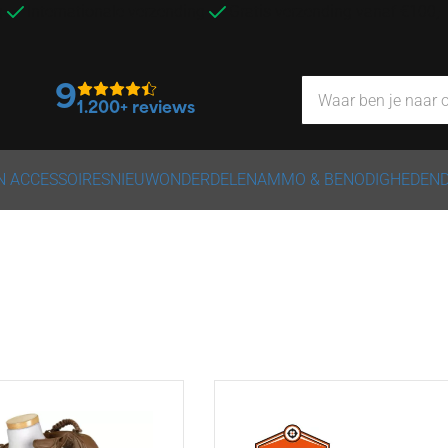
g
Internationale verzending
Gratis verzending vanaf €100,
9
1.200+ reviews
N ACCESSOIRES
NIEUW
ONDERDELEN
AMMO & BENODIGHEDEN